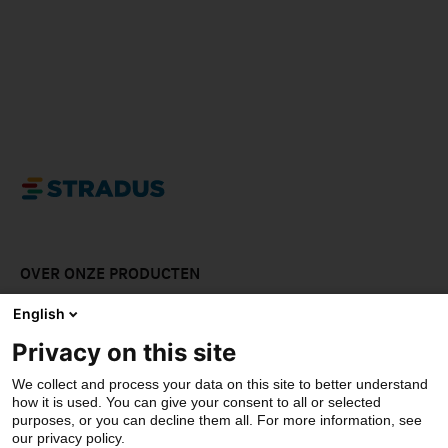
OVER ONZE PRODUCTEN
LAAT JE INSPIREREN
English
Privacy on this site
DOWNLOADS
We collect and process your data on this site to better understand
CONTACT
how it is used. You can give your consent to all or selected
purposes, or you can decline them all. For more information, see
our privacy policy.