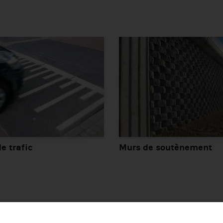
e trafic
Murs de soutènement